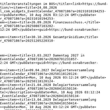
title>Veranstaltungen im BOS</title><link>https://bund-
tion/><item><title>24.08.2026 
l_com_widgets_EventCalendar_47087186?a=20231010194253-
><pubDate>Mon, 10 Aug 2026 03:12:24 GMT</pubDate>
r_47087186?a=20231010194253-
em><item><title>26.09.2026 Finanzausschuss.</title>
r_47087186?a=20250807103202-
12:24 GMT</pubDate><guid>https://bund-osnabruecker-
em><item><title>30.10.2026 Gesamtpräsidium</title>
r_47087186?a=20251205220310-
em><item><title>13.03.2027 Damentag 2027 in 
EventCalendar_47087186?a=20260701231857-
2:24 GMT</pubDate><guid>https://bund-osnabruecker-
m><item><title>09.04.2027 Delegiertenversammlung 
EventCalendar_47087186?a=20250118120124-
ption><pubDate>Mon, 10 Aug 2026 03:12:24 GMT</pubDate>
r_47087186?a=20250118120124-
em><item><title>21.04.2028 Delegiertenversammlung 
EventCalendar_47087186?a=20260410150134-
te)</description><pubDate>Mon, 10 Aug 2026 03:12:24 
_EventCalendar_47087186?a=20260410150134-
em><item><title>13.04.2029 Delegiertenversammlung 
EventCalendar_47087186?a=20260410150414-
><pubDate>Mon, 10 Aug 2026 03:12:24 GMT</pubDate>