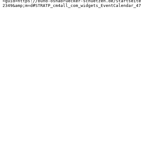
<guid>https://bund-osnabruecker-schuetzen.de/Startseite
2349&amp;m=d#STRATP_cm4all_com_widgets_EventCalendar_47