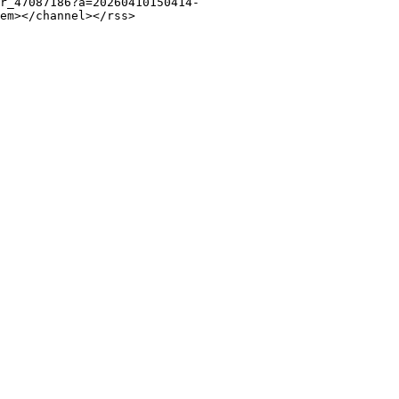
r_47087186?a=20260410150414-
em></channel></rss>