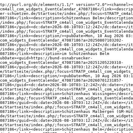
tp://purl.org/dc/elements/1.1/" version="2.0"><channel><
cm4all_com_widgets_EventCalendar_47087186</link><descrip
er-schuetzen.de/Startseite/index.php/;focus=STRATP_cm4al
087186</link><description>Schützenhaus Belm</description
/index.php/;focus=STRATP_cm4all_com_widgets_EventCalenda
087186</guid><dc:date>2026-08-10T03:12:24Z</dc:date></it
/index.php/;focus=STRATP_cm4all_com_widgets_EventCalenda
087186</link><description/><pubDate>Mon, 10 Aug 2026 03:
_com_widgets_EventCalendar_47087186?a=20250807103202-
087186</guid><dc:date>2026-08-10T03:12:24Z</dc:date></it
/index.php/;focus=STRATP_cm4all_com_widgets_EventCalenda
087186</link><description>im Schützenhaus Belm

ubDate><guid>https://bund-osnabruecker-
_com_widgets_EventCalendar_47087186?a=20251205220310-
087186</guid><dc:date>2026-08-10T03:12:24Z</dc:date></it
de/Startseite/index.php/;focus=STRATP_cm4all_com_widgets_
87186</link><description/><pubDate>Mon, 10 Aug 2026 03:1
_com_widgets_EventCalendar_47087186?a=20260701231857-
87186</guid><dc:date>2026-08-10T03:12:24Z</dc:date></ite
de/Startseite/index.php/;focus=STRATP_cm4all_com_widgets_
087186</link><description>Schützenhaus Wissingen</descri
/index.php/;focus=STRATP_cm4all_com_widgets_EventCalenda
087186</guid><dc:date>2026-08-10T03:12:24Z</dc:date></it
de/Startseite/index.php/;focus=STRATP_cm4all_com_widgets_
087186</link><description>Schützenhaus Malbergen (GM-Hüt
de/Startseite/index.php/;focus=STRATP_cm4all_com_widgets
087186</guid><dc:date>2026-08-10T03:12:24Z</dc:date></it
de/Startseite/index.php/;focus=STRATP_cm4all_com_widgets_
087186</link><description>Schützenhaus Belm</description