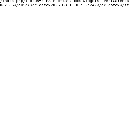
/index.php/;focus=STRATP_cm4all_com_widgets_EventCalenda
087186</guid><dc:date>2026-08-10T03:12:24Z</dc:date></it