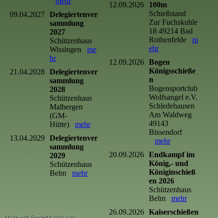
mehr
12.09.2026
100m
Schießstand
09.04.2027
Delegiertenver
Zur Fuchskuhle
sammlung
18 49214 Bad
2027
Rothenfelde
m
Schützenhaus
ehr
Wissingen
me
hr
12.09.2026
Bogen
Königsschieße
21.04.2028
Delegiertenver
n
sammlung
Bogensportclub
2028
Wolfsangel e.V.
Schützenhaus
Schledehausen
Malbergen
Am Waldweg
(GM-
49143
Hütte)
mehr
Bissendorf
13.04.2029
Delegiertenver
mehr
sammlung
20.09.2026
Endkampf im
2029
König,- und
Schützenhaus
Königinschieß
Belm
mehr
en 2026
Schützenhaus
Belm
mehr
26.09.2026
Kaiserschießen