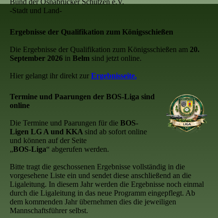
Bund der Osnabrücker Schützen e.V.
-Stadt und Land-
Ergebnisse der Qualifikation zum Königsschießen
Die Ergebnisse der Qualifikation zum Königsschießen am
20.
September 2026
in
Belm
sind jetzt online.
Hier gelangt ihr direkt zur
Ergebnisseite.
Termine und Paarungen der BOS-Liga sind
online
Die Termine und Paarungen für die
BOS-
Ligen LG A und KKA
sind ab sofort online
und können auf der Seite
„
BOS-Liga
“ abgerufen werden.
Bitte tragt die geschossenen Ergebnisse vollständig in die
vorgesehene Liste ein und sendet diese anschließend an die
Ligaleitung. In diesem Jahr werden die Ergebnisse noch einmal
durch die Ligaleitung in das neue Programm eingepflegt. Ab
dem kommenden Jahr übernehmen dies die jeweiligen
Mannschaftsführer selbst.