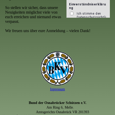
So stellen wir sicher, dass unsere
Neuigkeiten möglichst viele von
euch erreichen und niemand etwas
verpasst.
Wir freuen uns über eure Anmeldung – vielen Dank!
Inpressum
Bund der Osnabrücker Schützen e.V.
Am Ring 6, Melle.
Amtsgerichts Osnabrück VR 201393