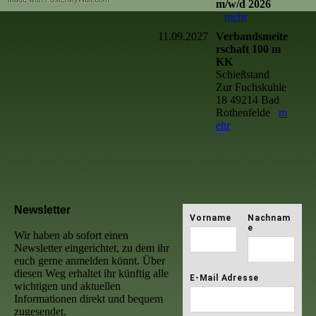
m/w/d 2026
mehr
11.09.2027
Verbandsmeite
rschaft 100 m
KK
Schießstand
Zur Fuchskuhle
18 49214 Bad
Rothenfelde
m
ehr
Newsletter
Wir haben ab sofort einen
Newsletter eingerichtet, zu dem ihr
euch gerne anmelden könnt. Über
diesen Weg erhaltet ihr künftig alle
wichtigen und aktuellen
Informationen direkt und bequem
zugesendet.