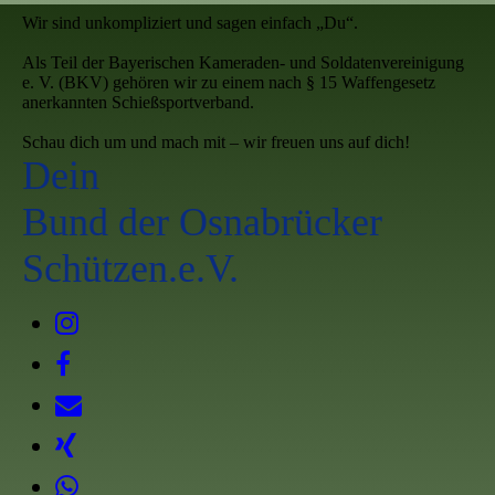
Wir sind unkompliziert und sagen einfach „Du“.
Als Teil der Bayerischen Kameraden- und Soldatenvereinigung
e. V. (BKV) gehören wir zu einem nach § 15 Waffengesetz
anerkannten Schießsportverband.
Schau dich um und mach mit – wir freuen uns auf dich!
Dein
Bund der Osnabrücker
Schützen.e.V.