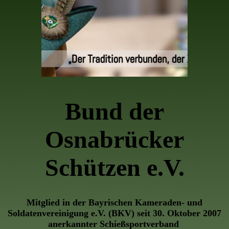
Bund der
Osnabrücker
Schützen e.V.
Mitglied in der Bayrischen Kameraden- und
Soldatenvereinigung e.V. (BKV) seit 30. Oktober 2007
anerkannter Schießsportverband