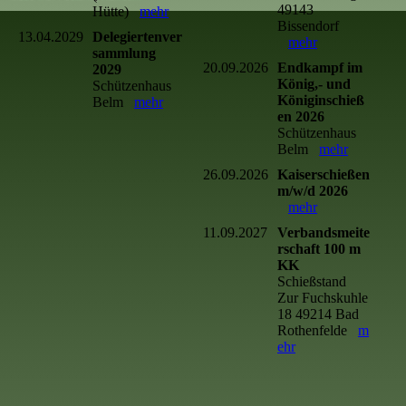
49143
Hütte)
mehr
Bissendorf
13.04.2029
Delegiertenver
mehr
sammlung
20.09.2026
Endkampf im
2029
König,- und
Schützenhaus
Königinschieß
Belm
mehr
en 2026
Schützenhaus
Belm
mehr
26.09.2026
Kaiserschießen
m/w/d 2026
mehr
11.09.2027
Verbandsmeite
rschaft 100 m
KK
Schießstand
Zur Fuchskuhle
18 49214 Bad
Rothenfelde
m
ehr