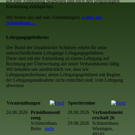
wir eure Anmeldung bearbeiten und euch den vergünstigten
Kursbeitrag ermöglichen.
Wir freuen uns auf eure Anmeldungen!
weiter zur
Anmeldung.....
Lehrgangsgebühren:
Der Bund der Osnabrücker Schützen erhebt für seine
unterschiedlichsten Lehrgänge Lehrgangsgebühren.
Diese sind mit der Anmeldung zu einem Lehrgang auf
Rechnung per Überweisung auf unser Verbandskonto fällig.
Wir behalten uns ausdrücklich vor, dass wir
Lehrgangsteilnehmer, deren Lehrgangsgebühren mit Beginn
der Lehrgangsmaßnahme nicht entrichtet sind, vom Lehrgang
abweisen
Veranstaltungen
Sporttermine
24.08.2026
Präsidiumsssit
28.08.2026
Verbandsmeist
zung
-
erschaft 26
Schützenhaus
29.08.2026
Schützenhaus
Belm
mehr
Wissingen,
49143