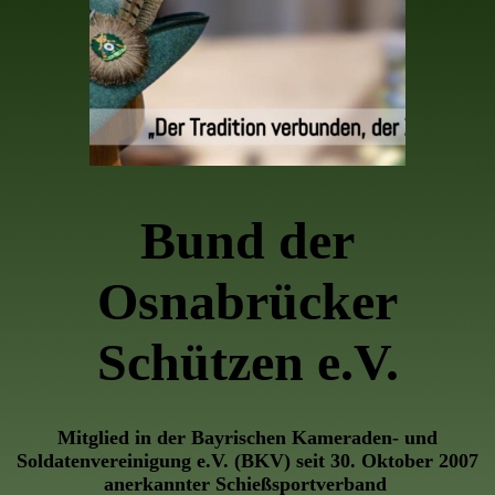
Bund der
Osnabrücker
Schützen e.V.
Mitglied in der Bayrischen Kameraden- und
Soldatenvereinigung e.V. (BKV) seit 30. Oktober 2007
anerkannter Schießsportverband