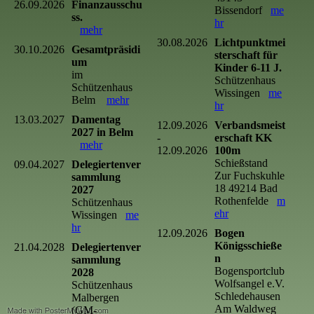
26.09.2026
Finanzausschu
Bissendorf
me
ss.
hr
mehr
30.08.2026
Lichtpunktmei
30.10.2026
Gesamtpräsidi
sterschaft für
um
Kinder 6-11 J.
im
Schützenhaus
Schützenhaus
Wissingen
me
Belm
mehr
hr
13.03.2027
Damentag
12.09.2026
Verbandsmeist
2027 in Belm
-
erschaft KK
mehr
12.09.2026
100m
Schießstand
09.04.2027
Delegiertenver
Zur Fuchskuhle
sammlung
18 49214 Bad
2027
Rothenfelde
m
Schützenhaus
ehr
Wissingen
me
hr
12.09.2026
Bogen
Königsschieße
21.04.2028
Delegiertenver
n
sammlung
Bogensportclub
2028
Wolfsangel e.V.
Schützenhaus
Schledehausen
Malbergen
Am Waldweg
(GM-