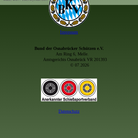
Inpressum
Bund der Osnabrücker Schützen e.V.
Am Ring 6, Melle.
Amtsgerichts Osnabrück VR 201393
© 07.2026
Datenschutz