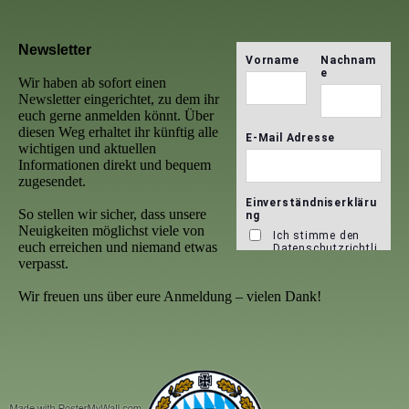
Newsletter
Wir haben ab sofort einen
Newsletter eingerichtet, zu dem ihr
euch gerne anmelden könnt. Über
diesen Weg erhaltet ihr künftig alle
wichtigen und aktuellen
Informationen direkt und bequem
zugesendet.
So stellen wir sicher, dass unsere
Neuigkeiten möglichst viele von
euch erreichen und niemand etwas
verpasst.
Wir freuen uns über eure Anmeldung – vielen Dank!