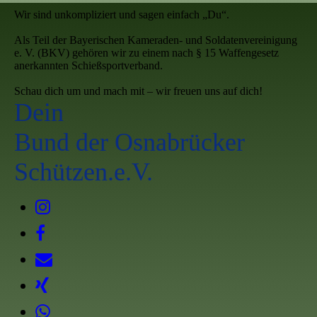
Wir sind unkompliziert und sagen einfach „Du“.
Als Teil der Bayerischen Kameraden- und Soldatenvereinigung
e. V. (BKV) gehören wir zu einem nach § 15 Waffengesetz
anerkannten Schießsportverband.
Schau dich um und mach mit – wir freuen uns auf dich!
Dein
Bund der Osnabrücker
Schützen.e.V.