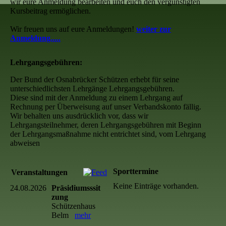
wir eure Anmeldung bearbeiten und euch den vergünstigten
Kursbeitrag ermöglichen.
Wir freuen uns auf eure Anmeldungen!
weiter zur
Anmeldung.....
Lehrgangsgebühren:
Der Bund der Osnabrücker Schützen erhebt für seine
unterschiedlichsten Lehrgänge Lehrgangsgebühren.
Diese sind mit der Anmeldung zu einem Lehrgang auf
Rechnung per Überweisung auf unser Verbandskonto fällig.
Wir behalten uns ausdrücklich vor, dass wir
Lehrgangsteilnehmer, deren Lehrgangsgebühren mit Beginn
der Lehrgangsmaßnahme nicht entrichtet sind, vom Lehrgang
abweisen
Sporttermine
Veranstaltungen
Keine Einträge vorhanden.
24.08.2026
Präsidiumsssit
zung
Schützenhaus
Belm
mehr