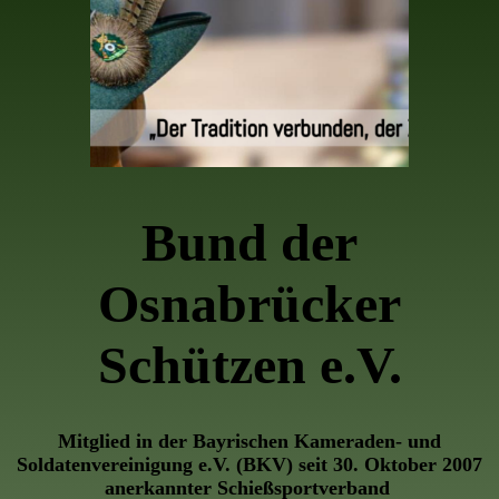
Bund der
Osnabrücker
Schützen e.V.
Mitglied in der Bayrischen Kameraden- und
Soldatenvereinigung e.V. (BKV) seit 30. Oktober 2007
anerkannter Schießsportverband