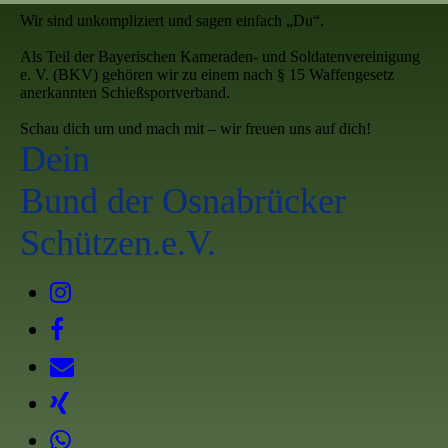
Wir sind unkompliziert und sagen einfach „Du“.
Als Teil der Bayerischen Kameraden- und Soldatenvereinigung
e. V. (BKV) gehören wir zu einem nach § 15 Waffengesetz
anerkannten Schießsportverband.
Schau dich um und mach mit – wir freuen uns auf dich!
Dein
Bund der Osnabrücker
Schützen.e.V.