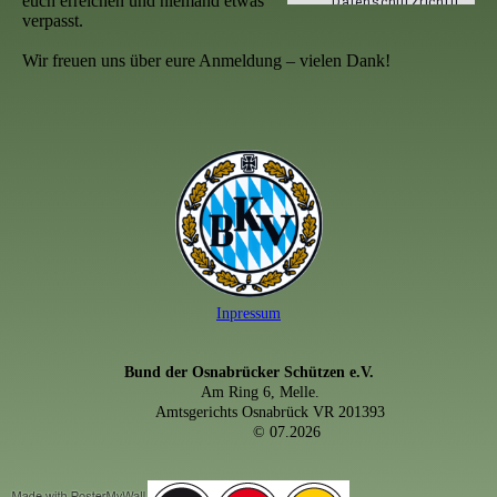
euch erreichen und niemand etwas
verpasst.
Wir freuen uns über eure Anmeldung – vielen Dank!
Inpressum
Bund der Osnabrücker Schützen e.V.
Am Ring 6, Melle.
Amtsgerichts Osnabrück VR 201393
© 07.2026