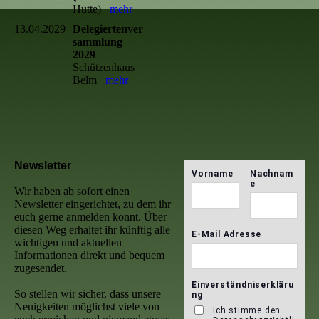
Hütte)
mehr
13.04.2029
Delegiertenver
sammlung
2029
Schützenhaus
Belm
mehr
Newsletter
Wir haben ab sofort einen
Newsletter eingerichtet, zu dem ihr
euch gerne anmelden könnt. Über
diesen Weg erhaltet ihr künftig alle
wichtigen und aktuellen
Informationen direkt und bequem
zugesendet.
So stellen wir sicher, dass unsere
Neuigkeiten möglichst viele von