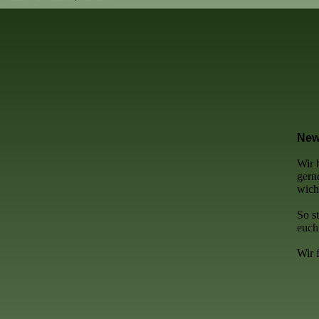
New
Wir 
gern
wich
So s
euch
Wir 