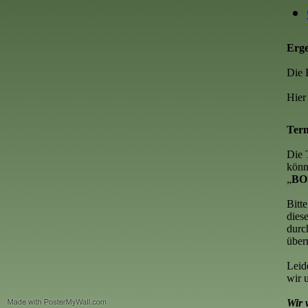
Erge
Die 
Hier 
Term
Die 
könn
„
BO
Bitt
dies
durc
über
Leid
wir 
Wir 