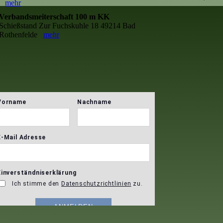
mehr
Verbandsmeiterschaft 100 m KK
Schießstand Zur Fuchskuhle 18 49214 Bad
Rothenfelde
mehr