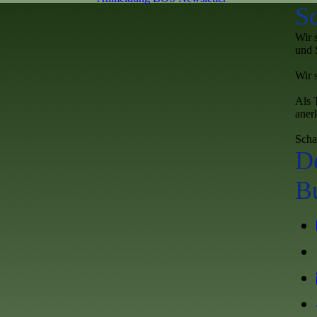
S
Wir 
und 
Wir 
Als 
aner
Scha
D
B