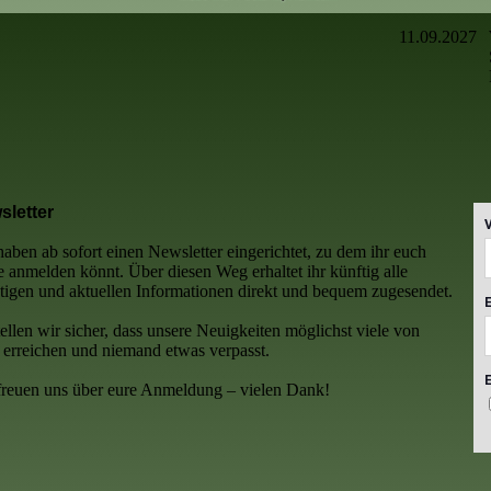
11.09.2027
sletter
haben ab sofort einen Newsletter eingerichtet, zu dem ihr euch
e anmelden könnt. Über diesen Weg erhaltet ihr künftig alle
tigen und aktuellen Informationen direkt und bequem zugesendet.
tellen wir sicher, dass unsere Neuigkeiten möglichst viele von
 erreichen und niemand etwas verpasst.
freuen uns über eure Anmeldung – vielen Dank!