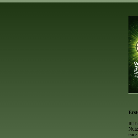
Erst
Ihr 
Nutz
eure