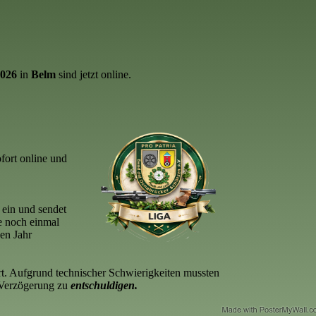
2026
in
Belm
sind jetzt online.
ofort online und
 ein und sendet
e noch einmal
en Jahr
ert. Aufgrund technischer Schwierigkeiten mussten
 Verzögerung zu
entschuldigen.