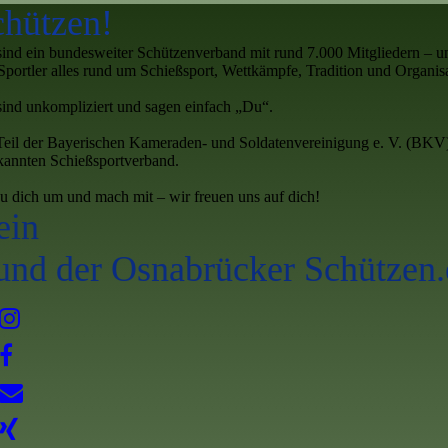
chützen!
sind ein bundesweiter Schützenverband mit rund 7.000 Mitgliedern – u
Sportler alles rund um Schießsport, Wettkämpfe, Tradition und Organisa
sind unkompliziert und sagen einfach „Du“.
Teil der Bayerischen Kameraden- und Soldatenvereinigung e. V. (BKV
kannten Schießsportverband.
u dich um und mach mit – wir freuen uns auf dich!
ein
und der Osnabrücker Schützen.