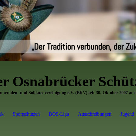
er
Osnabrücker Schütz
Kameraden- und Soldatenvereinigung e.V. (BKV) seit 30. Oktober 2007 an
ek
Sportschützen
BOS-Liga
Ausschreibungen
Jugend