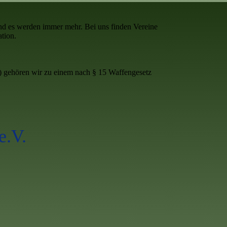
nd es werden immer mehr. Bei uns finden Vereine
tion.
) gehören wir zu einem nach § 15 Waffengesetz
e.V.