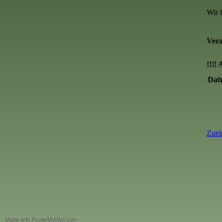
Wir 
Vera
!!!!
Dat
Zurü