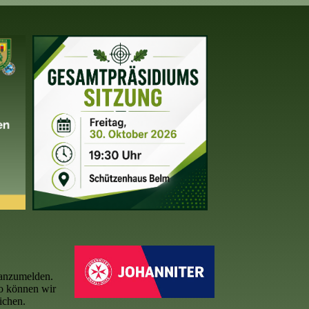
e anzumelden.
so können wir
ichen.