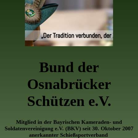
Bund der
Osnabrücker
Schützen e.V.
Mitglied in der Bayrischen Kameraden- und
Soldatenvereinigung e.V. (BKV) seit 30. Oktober 2007
anerkannter Schießsportverband