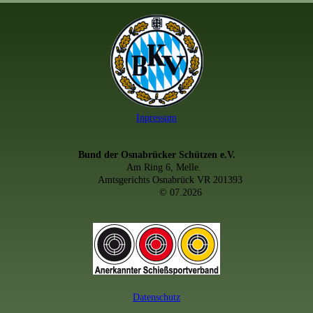
Inpressum
Bund der Osnabrücker Schützen e.V.
Am Ring 6, Melle.
Amtsgerichts Osnabrück VR 201393
© 07.2026
Datenschutz