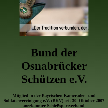
Bund der
Osnabrücker
Schützen e.V.
Mitglied in der Bayrischen Kameraden- und
Soldatenvereinigung e.V. (BKV) seit 30. Oktober 2007
anerkannter Schießsportverband