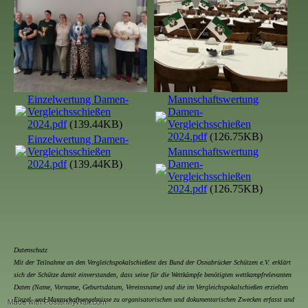
Einzelwertung Damen-
Mannschaftswertung
Vergleichsschießen
Damen-
2024.pdf
(139.44KB)
Vergleichsschießen
2024.pdf
(126.75KB)
Einzelwertung Damen-
Vergleichsschießen
Mannschaftswertung
2024.pdf
(139.44KB)
Damen-
Vergleichsschießen
2024.pdf
(126.75KB)
Datenschutz
Mit der Teilnahme an den Vergleichspokalschießent des Bund der Osnabrücker Schützen e.V. erklärt
sich der Schütze damit einverstanden, dass seine für die Wettkämpfe benötigten wettkampfrelevanten
Daten (Name, Vorname, Geburtsdatum, Vereinsname) und die im Vergleichspokalschießen erzielten
Einzel- und Mannschaftsergebnisse zu organisatorischen und dokumentarischen Zwecken erfasst und