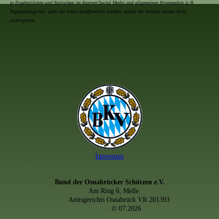
in Ergebnislisten und Statistiken im Internet/Social Media und allgemeinen Printmedien (z.B.
Tageszeitung) evtl. auch mit Fotos veröffentlicht werden, soweit der Schütze diesem nicht
widerspricht
Inpressum
Bund der Osnabrücker Schützen e.V.
Am Ring 6, Melle.
Amtsgerichts Osnabrück VR 201393
© 07.2026