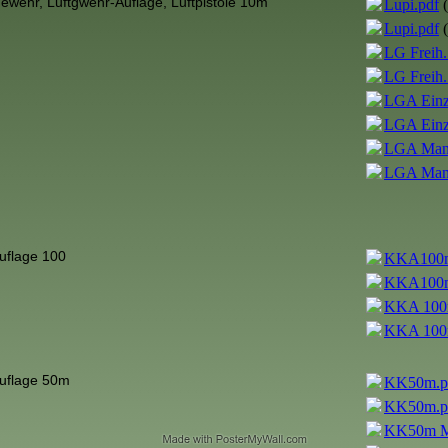
gewehr, Luftgwehr-Auflage, Luftpistole 10m
Lupi.pdf
(
Lupi.pdf
(
LG Freih.
LG Freih.
LGA Einz
LGA Einz
LGA Mann
LGA Mann
uflage 100
KKA100m
KKA100m
KKA 100m
KKA 100m
uflage 50m
KK50m.p
KK50m.p
KK50m Ma