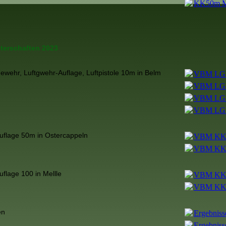
KK50m Ma
terschaften 2023
gewehr, Luftgwehr-Auflage, Luftpistole 10m in Belm
VBM LG F
VBM LG F
VBM LGA
VBM LGA
uflage 50m in Ostercappeln
VBM KK 
VBM KK 
uflage 100 in Mellle
VBM KK1
VBM KK1
en
Ergebnis
Ergebnis