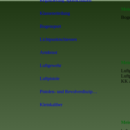
Registrierung Sportschützen
Meis
BKV Bundesschießen 2025
Klasseneiteilung
Bog
Kaiser-Schießen
Bogensport
König- und Königinnen-Schießen
Lichtpunktschiessen
Damen-Vergleichspokalschießen
Armbrust
Meis
Luftgewehr
Luft
Luft
Luftpistole
KK A
Pistolen- und Revolverdisziplinen
Kleinkaliber
Meis