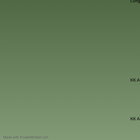
Luft
KK A
KK A