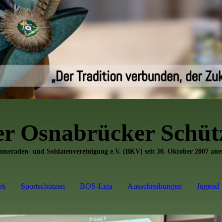
er
Osnabrücker Schütz
Kameraden- und Soldatenvereinigung e.V. (BKV) seit 30. Oktober 2007 an
ek
Sportschützen
BOS-Liga
Ausschreibungen
Jugend