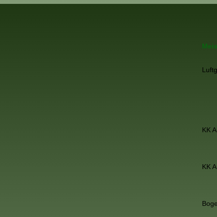
Meis
Luft
KK A
KK A
Bog