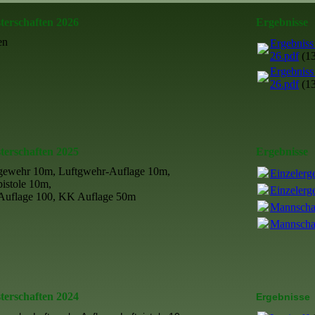
terschaften 2026
Ergebnisse
en
Ergebniss
26.pdf
(1
Ergebniss
26.pdf
(1
terschaften 2025
Ergebnisse
gewehr 10m, Luftgwehr-Auflage 10m,
Einzelerg
pistole 10m,
Einzelerg
uflage 100, KK Auflage 50m
Mannschaf
Mannschaf
terschaften 2024
Ergebnisse